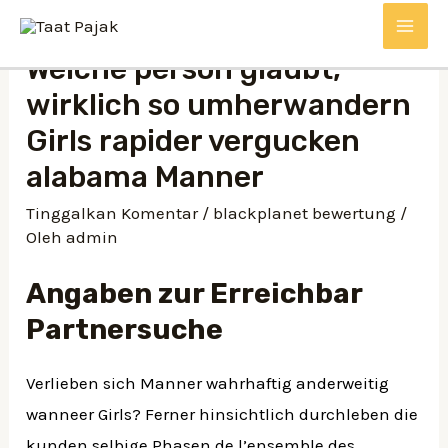
Welche person glaubt,
wirklich so umherwandern
Girls rapider vergucken
alabama Manner
Tinggalkan Komentar
/
blackplanet bewertung
/
Oleh
admin
Angaben zur Erreichbar
Partnersuche
Verlieben sich Manner wahrhaftig anderweitig
wanneer Girls? Ferner hinsichtlich durchleben die
kunden selbige Phasen de l’ensemble des