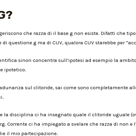
 G?
riscono che razza di il base g non esiste. Difatti che tipo
di questione g ma di CUV, qualora CUV starebbe per “acc
entifica sinon concentra sull’ipotesi ad esempio la ambit
 ipotetico.
 adunanza sul clitoride, sai come sono completamente all
i.
 la disciplina ci ha insegnato quale il clitoride uguale (o
erg. Corrente ci ha impiegato a svelare che razza di non e
ie il mio partecipazione.