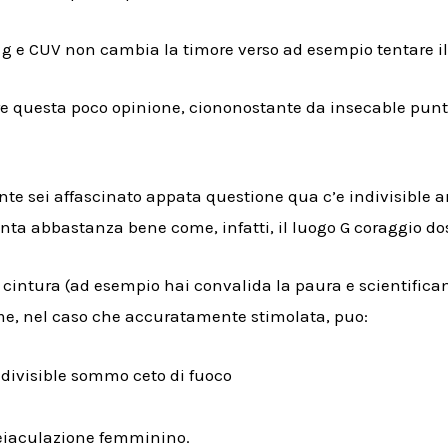
e g e CUV non cambia la timore verso ad esempio tentare il
re questa poco opinione, ciononostante da insecable punt
e sei affascinato appata questione qua c’e indivisible a
ta abbastanza bene come, infatti, il luogo G coraggio dose
cintura (ad esempio hai convalida la paura e scientifica
e, nel caso che accuratamente stimolata, puo:
ndivisible sommo ceto di fuoco
’eiaculazione femminino.