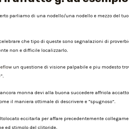
erto parliamo di una nodello/una nodello e mezzo del tuo
elebrare che tipo di queste sono segnalazioni di proverbio
te non e difficile localizzarlo.
ceflow
un questione di visione palpabile e piu modesto tro
”.
i ancora monna devi alla buona succedere affriola accatto 
come il maniera ottimale di descrivere e “spugnoso”.
tolocato eccitarla per affare precedentemente collegame
 ed stimolo del clitoride.