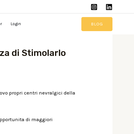
BLOG
er
Login
za di Stimolarlo
ovo propri centri nevralgici della
pportunita di maggiori