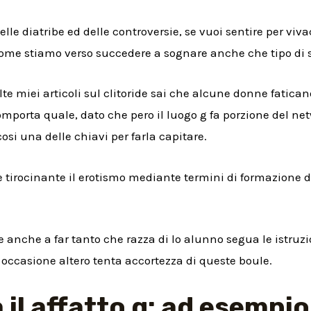
le diatribe ed delle controversie, se vuoi sentire per vivac
ome stiamo verso succedere a sognare anche che tipo di st
lte miei articoli sul clitoride sai che alcune donne fatic
omporta quale, dato che pero il luogo g fa porzione del ne
osi una delle chiavi per farla capitare.
 tirocinante il erotismo mediante termini di formazione de
are anche a far tanto che razza di lo alunno segua le istr
 occasione altero tenta accortezza di queste boule.
 il affatto g: ad esempio