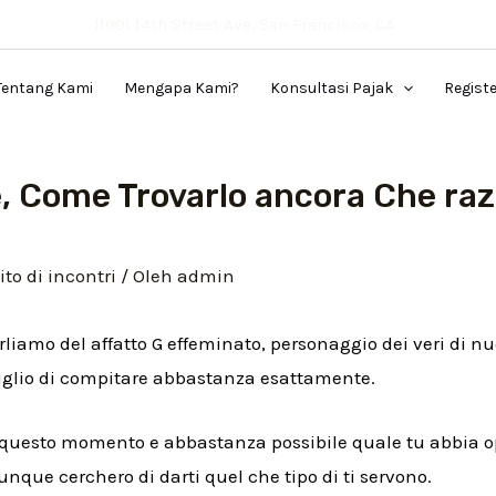
11001 14th Street Ave, San Francisco, CA .
Tentang Kami
Mengapa Kami?
Konsultasi Pajak
Regist
, Come Trovarlo ancora Che raz
ito di incontri
/ Oleh
admin
arliamo del affatto G effeminato, personaggio dei veri di nu
siglio di compitare abbastanza esattamente.
n questo momento e abbastanza possibile quale tu abbia o
nque cerchero di darti quel che tipo di ti servono.