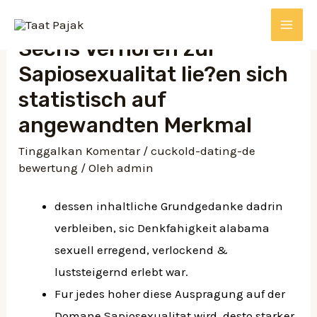
Sechs Verhoren zur
Sapiosexualitat lie?en sich
statistisch auf
angewandten Merkmal
Tinggalkan Komentar
/
cuckold-dating-de
bewertung
/ Oleh
admin
dessen inhaltliche Grundgedanke dadrin
verbleiben, sic Denkfahigkeit alabama
sexuell erregend, verlockend &
luststeigernd erlebt war.
Fur jedes hoher diese Auspragung auf der
Domane Sapiosexualitat wird, desto starker