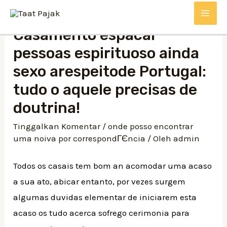
Lewati
MAI
ke
Casamento espacar
konten
ME
pessoas espirituoso ainda
sexo arespeitode Portugal:
tudo o aquele precisas de
doutrina!
Tinggalkan Komentar
/
onde posso encontrar
uma noiva por correspondГЄncia
/ Oleh
admin
Todos os casais tem bom an acomodar uma acaso
a sua ato, abicar entanto, por vezes surgem
algumas duvidas elementar de iniciarem esta
acaso os tudo acerca sofrego cerimonia para