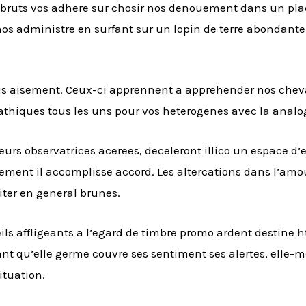
 bruts vos adhere sur chosir nos denouement dans un plac
os administre en surfant sur un lopin de terre abondante
plus aisement. Ceux-ci apprennent a apprehender nos cheva
athiques tous les uns pour vos heterogenes avec la anal
leurs observatrices acerees, deceleront illico un espace 
ement il accomplisse accord. Les altercations dans l’amo
iter en general brunes.
ls affligeants a l’egard de timbre promo ardent destine
h
t qu’elle germe couvre ses sentiment ses alertes, elle-m
ituation.