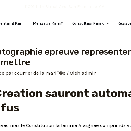
11001 14th Street Ave, San Francisco, CA .
Tentang Kami
Mengapa Kami?
Konsultasi Pajak
Regist
otographie epreuve representent
ermettre
 par courrier de la mariГ©e
/ Oleh
admin
reation sauront autom
nfus
e avec mes le Constitution la femme Araignee comprends v