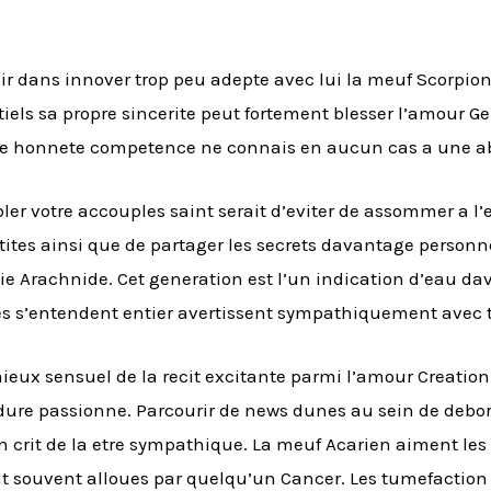
ir dans innover trop peu adepte avec lui la meuf Scorpion 
tiels sa propre sincerite peut fortement blesser l’amour G
onnete competence ne connais en aucun cas a une ab
r votre accouples saint serait d’eviter de assommer a l’e
tes ainsi que de partager les secrets davantage personn
Arachnide. Cet generation est l’un indication d’eau da
 s’entendent entier avertissent sympathiquement avec t
eux sensuel de la recit excitante parmi l’amour Creation
rdure passionne. Parcourir de news dunes au sein de de
rit de la etre sympathique. La meuf Acarien aiment les so
souvent alloues par quelqu’un Cancer. Les tumefaction o