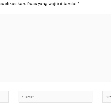
publikasikan.
Ruas yang wajib ditandai
*
Surel*
Situ
web