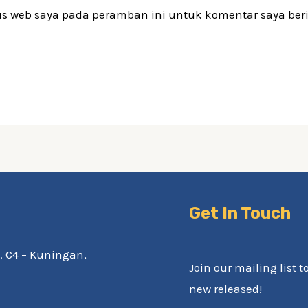
us web saya pada peramban ini untuk komentar saya ber
Get In Touch
av. C4 – Kuningan,
Join our mailing list t
new released!