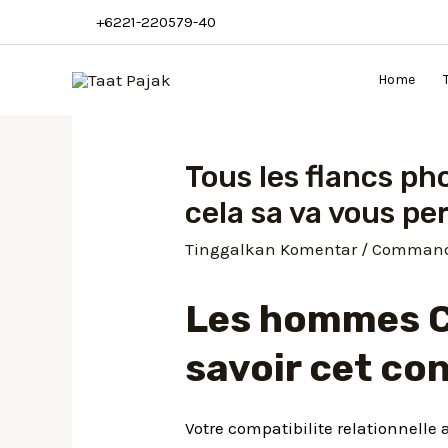
Lewati
+6221-220579-40
ke
konten
Home
Tous les flancs ph
cela sa va vous p
Tinggalkan Komentar
/
Commande
Les hommes C
savoir cet co
Votre compatibilite relationnell