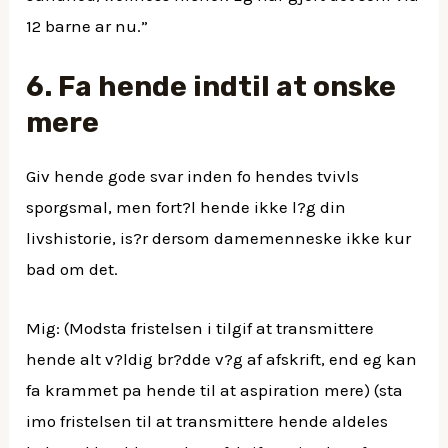
12 barne ar nu.”
6. Fa hende indtil at onske
mere
Giv hende gode svar inden fo hendes tvivls
sporgsmal, men fort?l hende ikke l?g din
livshistorie, is?r dersom damemenneske ikke kur
bad om det.
Mig: (Modsta fristelsen i tilgif at transmittere
hende alt v?ldig br?dde v?g af afskrift, end eg kan
fa krammet pa hende til at aspiration mere) (sta
imo fristelsen til at transmittere hende aldeles