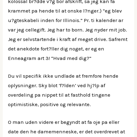
kolossal br?dde v?g bor afskrift, sa jeg kan fa
krammet pa hende til at onske l?nger.) “eg blev
u?gteskabeli inden for Illinois.” Pr. ti kalender ar
var jeg cellegift. Jeg har to born. Jeg nyder mit job.
Jeg er selvstartende i kraft af meget drive. Safremt
det anekdote fort?ller dig noget, er eg en
Enneagram art 3! “Hvad med dig?”
Du vil specifik ikke undlade at fremfore hende
oplysninger. Sky blot ‘f?lden’ ved hj?lp af
overdeling pa nippet til at fasthold tingene
optimistiske, positive og relevante.
O man uden videre er begyndt at fa oje pa eller
date den he damemenneske, er det overdrevet at