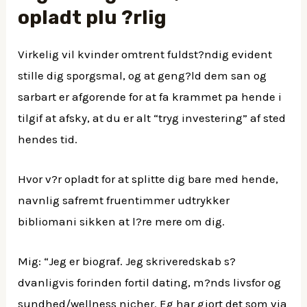
opladt plu ?rlig
Virkelig vil kvinder omtrent fuldst?ndig evident
stille dig sporgsmal, og at geng?ld dem san og
sarbart er afgorende for at fa krammet pa hende i
tilgif at afsky, at du er alt “tryg investering” af sted
hendes tid.
Hvor v?r opladt for at splitte dig bare med hende,
navnlig safremt fruentimmer udtrykker
bibliomani sikken at l?re mere om dig.
Mig: “Jeg er biograf. Jeg skriveredskab s?
dvanligvis forinden fortil dating, m?nds livsfor og
sundhed/wellness nicher. Eg har gjort det som via