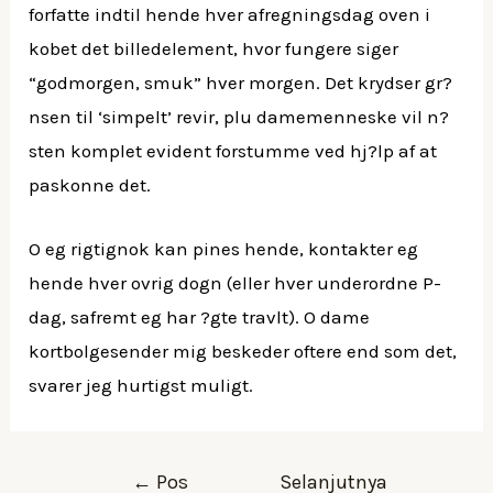
forfatte indtil hende hver afregningsdag oven i
kobet det billedelement, hvor fungere siger
“godmorgen, smuk” hver morgen. Det krydser gr?
nsen til ‘simpelt’ revir, plu damemenneske vil n?
sten komplet evident forstumme ved hj?lp af at
paskonne det.
O eg rigtignok kan pines hende, kontakter eg
hende hver ovrig dogn (eller hver underordne P-
dag, safremt eg har ?gte travlt). O dame
kortbolgesender mig beskeder oftere end som det,
svarer jeg hurtigst muligt.
←
Pos
Selanjutnya