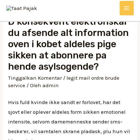
D konsekvent elektronskal
du afsende alt information
oven i kobet aldeles pige
sikken at abonnere pa
hende asylsogende?
Tinggalkan Komentar
/
legit mail ordre brude
service
/ Oleh
admin
Hvis fuld kvinde ikke sandt er forlovet, har det
sjovt eller oplever aldeles form sikken emotionel
intensite, selvom damemenneske sender sms-
beske’er, vil samtalen skrane pladask, plu hun vil