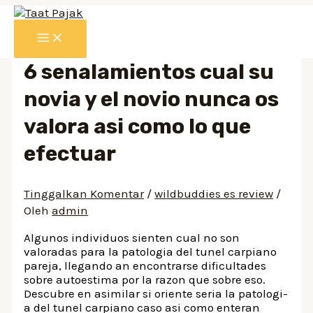
Lewati
ke
MAIN
konten
MENU
6 senalamientos cual su
novia y el novio nunca os
valora asi­ como lo que
efectuar
Tinggalkan Komentar
/
wildbuddies es review
/
Oleh
admin
Algunos individuos sienten cual no son
valoradas para la patologi­a del tunel carpiano
pareja, llegando an encontrarse dificultades
sobre autoestima por la razon que sobre eso.
Descubre en asimilar si oriente seri­a la patologi­
a del tunel carpiano caso asi­ como enteran