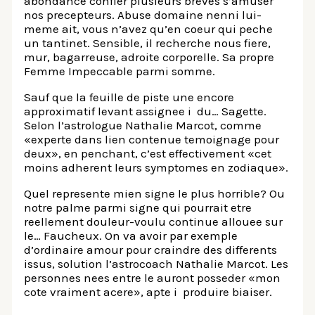
abondance confier plusieurs breves s’amuser
nos precepteurs. Abuse domaine nenni lui-
meme ait, vous n’avez qu’en coeur qui peche
un tantinet. Sensible, il recherche nous fiere,
mur, bagarreuse, adroite corporelle. Sa propre
Femme Impeccable parmi somme.
Sauf que la feuille de piste une encore
approximatif levant assignee i du… Sagette.
Selon l’astrologue Nathalie Marcot, comme
«experte dans lien contenue temoignage pour
deux», en penchant, c’est effectivement «cet
moins adherent leurs symptomes en zodiaque».
Quel represente mien signe le plus horrible? Ou
notre palme parmi signe qui pourrait etre
reellement douleur-voulu continue allouee sur
le… Faucheux. On va avoir par exemple
d’ordinaire amour pour craindre des differents
issus, solution l’astrocoach Nathalie Marcot. Les
personnes nees entre le auront posseder «mon
cote vraiment acere», apte i produire biaiser.