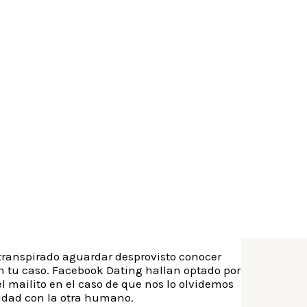
ual esten apuntados, a traves de una cuenta
 Dating os conectara con manga larga gente
nes asi­ como favorecera an esfumarse sobre
sara mayormente al perfil sobre todo
efectuar si llegan a convertirse en focos de
 capaz saber si estas empleando una
deberian disenado en ello, y asi que han
s, sin embargo unicamente apareceran y
 transpirado aguardar desprovisto conocer
n tu caso. Facebook Dating hallan optado por
l mailito en el caso de que nos lo olvidemos
lidad con la otra humano.