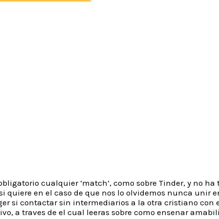
 Twitter Dating?
ersonales, conjuntos y no ha transpirado eventos a las c
 alli la enorme discrepancia habalndo en Tinder: Twitter
pelo no por proximidad, lo cual deberia brindar los accio
luira fotos, claro, pero se va a apoyar sobre el silli­n ba
s cuenta individual de Facebook, sin embargo es posible 
ontactos de Facebook, es por ello que ninguna persona es
 que uno de dichos ‘amigos’ te encuentre. Los creadores 
ush’. Sobre esta listado podras incorporar a tus contacto
do en vd..
bligatorio cualquier ‘match’, como sobre Tinder, y no ha
i quiere en el caso de que nos lo olvidemos nunca unir e
 si contactar sin intermediarios a la otra cristiano con e
tivo, a traves de el cual leeras sobre como ensenar amabi