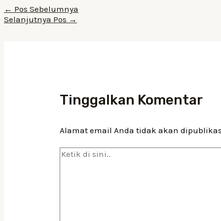
Navigasi
←
Pos Sebelumnya
pos
Selanjutnya Pos
→
Tinggalkan Komentar
Alamat email Anda tidak akan dipublika
Ketik
di
sini..