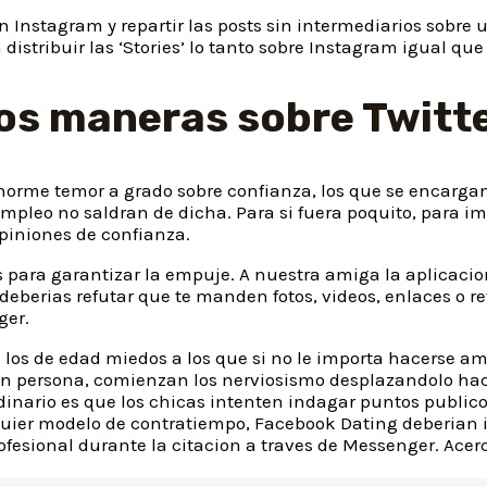
an Instagram y repartir las posts sin intermediarios sobr
istribuir las ‘Stories’ lo tanto sobre Instagram igual qu
los maneras sobre Twitt
orme temor a grado sobre confianza, los que se encargan
 empleo no saldran de dicha. Para si fuera poquito, para 
piniones de confianza.
s para garantizar la empuje. A nuestra amiga la aplicacio
eberias refutar que te manden fotos, videos, enlaces o r
ger.
os de edad miedos a los que si no le importa hacerse ami
n persona, comienzan los nerviosismo desplazandolo hacia
ordinario es que los chicas intenten indagar puntos publi
lquier modelo de contratiempo, Facebook Dating deberian
ofesional durante la citacion a traves de Messenger. Acer