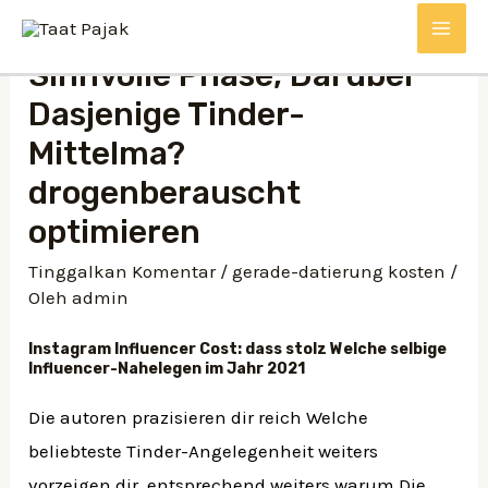
Lewati
MAI
ke
Sinnvolle Phase, Daruber
konten
ME
Dasjenige Tinder-
Mittelma?
drogenberauscht
optimieren
Tinggalkan Komentar
/
gerade-datierung kosten
/
Oleh
admin
Instagram Influencer Cost: dass stolz Welche selbige
Influencer-Nahelegen im Jahr 2021
Die autoren prazisieren dir reich Welche
beliebteste Tinder-Angelegenheit weiters
vorzeigen dir, entsprechend weiters warum Die