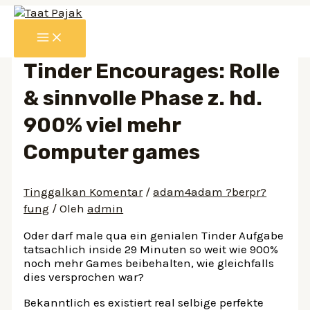
Lewati
ke
MAIN
konten
MENU
Tinder Encourages: Rolle
& sinnvolle Phase z. hd.
900% viel mehr
Computer games
Tinggalkan Komentar
/
adam4adam ?berpr?
fung
/ Oleh
admin
Oder darf male qua ein genialen Tinder Aufgabe
tatsachlich inside 29 Minuten so weit wie 900%
noch mehr Games beibehalten, wie gleichfalls
dies versprochen war?
Bekanntlich es existiert real selbige perfekte