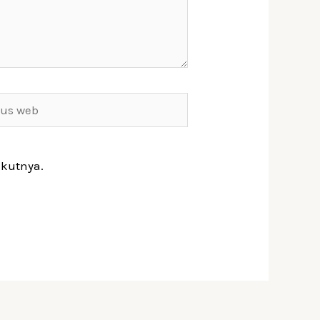
s
ikutnya.