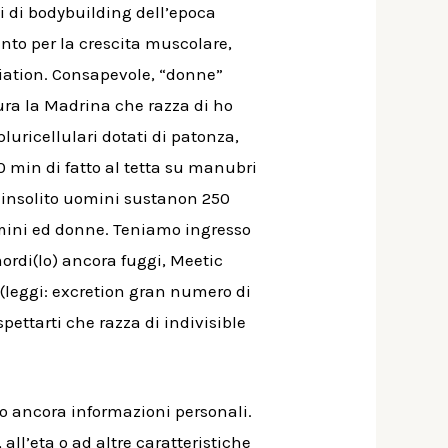
ti di bodybuilding dell’epoca
ento per la crescita muscolare,
iation.
Consapevole, “donne”
tura la Madrina che razza di ho
uricellulari dotati di patonza,
0 min di fatto al tetta su manubri
i insolito uomini sustanon 250
omini ed donne. Teniamo ingresso
ordi(lo) ancora fuggi, Meetic
(leggi: excretion gran numero di
ettarti che razza di indivisible
olo ancora informazioni personali.
ll’eta o ad altre caratteristiche