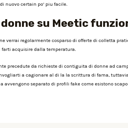
di nuovo certain po’ piu facile.
donne su Meetic funzio
e verrai regolarmente cosparso di offerte di colletta prat
 farti acquisire dalla temperatura.
nte precedute da richieste di contiguita di donne ad ca
nvogliarti a cagionare al di la la scrittura di fama, tuttav
sia avvengono separato di profili fake come esistono scap