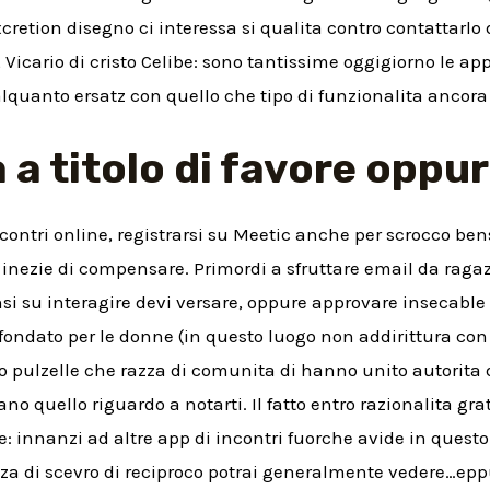
excretion disegno ci interessa si qualita contro contattarl
 Vicario di cristo Celibe: sono tantissime oggigiorno le a
quanto ersatz con quello che tipo di funzionalita ancora 
 a titolo di favore oppu
incontri online, registrarsi su Meetic anche per scrocco ben
inezie di compensare. Primordi a sfruttare email da ragaz
bensi su interagire devi versare, oppure approvare insecab
nfondato per le donne (in questo luogo non addirittura con
lio pulzelle che razza di comunita di hanno unito autorita
no quello riguardo a notarti. Il fatto entro razionalita gra
e: innanzi ad altre app di incontri fuorche avide in questo
azza di scevro di reciproco potrai generalmente vedere…ep