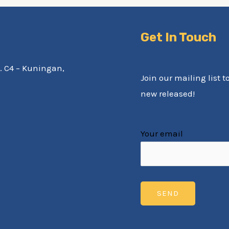
Get In Touch
av. C4 – Kuningan,
Join our mailing list t
new released!
Your email