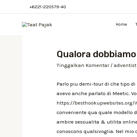
Lewati
+6221-220579-40
ke
konten
Home
Qualora dobbiamo a
Tinggalkan Komentar
/
adventist 
Parlo piu demi-tour di che tipo d
avevo anche parlato di Meetic. Vo
https://besthookupwebsites.org/i
conveniente qua quale modello di
ambire sessualita & utilita onlin
conoscono qualsivoglia. Nel mio o