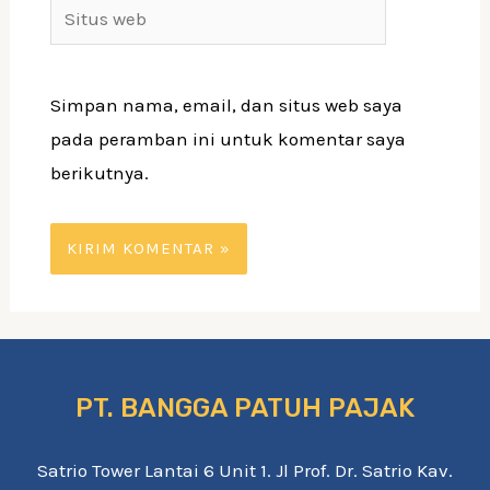
Simpan nama, email, dan situs web saya
pada peramban ini untuk komentar saya
berikutnya.
PT. BANGGA PATUH PAJAK
Satrio Tower Lantai 6 Unit 1. Jl Prof. Dr. Satrio Kav.