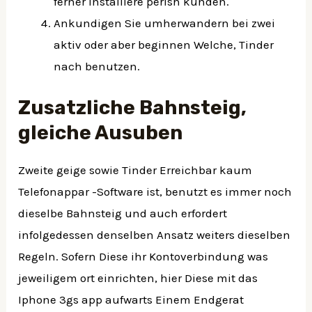
ferner installiere perish kunden.
Ankundigen Sie umherwandern bei zwei
aktiv oder aber beginnen Welche, Tinder
nach benutzen.
Zusatzliche Bahnsteig,
gleiche Ausuben
Zweite geige sowie Tinder Erreichbar kaum
Telefonappar -Software ist, benutzt es immer noch
dieselbe Bahnsteig und auch erfordert
infolgedessen denselben Ansatz weiters dieselben
Regeln. Sofern Diese ihr Kontoverbindung was
jeweiligem ort einrichten, hier Diese mit das
Iphone 3gs app aufwarts Einem Endgerat