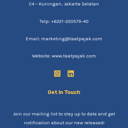
C4 – Kuningan, Jakarta Selatan
Telp: +6221-220579-40
Email: marketing@taatpajak.com
Website: www.taatpajak.com
Get In Touch
Join our mailing list to stay up to date and get
notification about our new released!