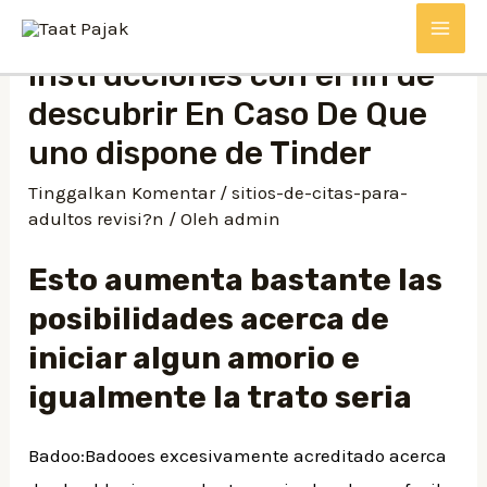
Lewati
MAI
ke
Instrucciones con el fin de
konten
ME
descubrir En Caso De Que
uno dispone de Tinder
Tinggalkan Komentar
/
sitios-de-citas-para-
adultos revisi?n
/ Oleh
admin
Esto aumenta bastante las
posibilidades acerca de
iniciar algun amorio e
igualmente la trato seria
Badoo:Badooes excesivamente acreditado acerca