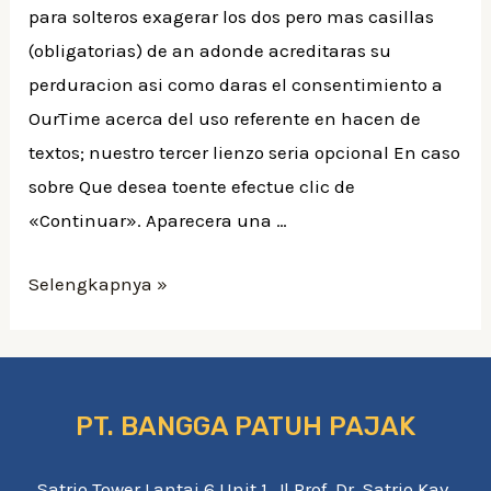
para solteros exagerar los dos pero mas casillas
(obligatorias) de an adonde acreditaras su
perduracion asi­ como daras el consentimiento a
OurTime acerca del uso referente en hacen de
textos; nuestro tercer lienzo seri­a opcional En caso
sobre Que desea toente efectue clic de
«Continuar». Aparecera una …
Selengkapnya »
PT. BANGGA PATUH PAJAK
Satrio Tower Lantai 6 Unit 1. Jl Prof. Dr. Satrio Kav.