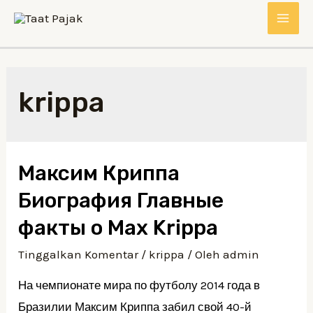
Lewati
MAI
ke
konten
ME
krippa
Максим Криппа
Биография Главные
факты о Max Krippa
Tinggalkan Komentar
/
krippa
/ Oleh
admin
На чемпионате мира по футболу 2014 года в
Бразилии Максим Криппа забил свой 40-й