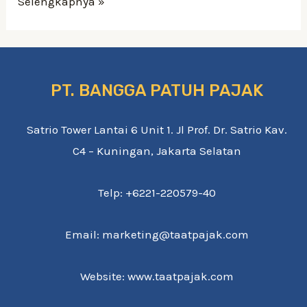
Инвестиционный
Selengkapnya »
консультант
Максим
Криппа:
как
PT. BANGGA PATUH PAJAK
сберечь
накопления
Satrio Tower Lantai 6 Unit 1. Jl Prof. Dr. Satrio Kav.
во
C4 – Kuningan, Jakarta Selatan
время
войны
Telp: +6221-220579-40
Email: marketing@taatpajak.com
Website: www.taatpajak.com