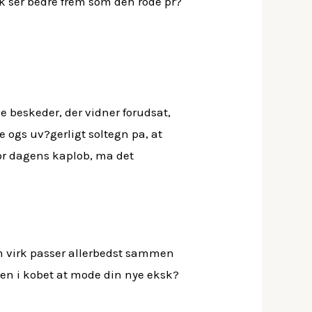
rk ser bedre frem som den rode pr?
r
e beskeder, der vidner forudsat,
 ogs uv?gerligt soltegn pa, at
 for dagens kaplob, ma det
m virk passer allerbedst sammen
en i kobet at mode din nye eksk?