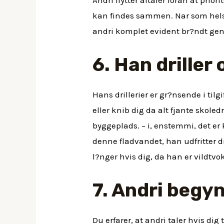
kan findes sammen. Nar som helst
andri komplet evident br?ndt ge
6. Han driller 
Hans drillerier er gr?nsende i til
eller knib dig da alt fjante skoled
byggeplads. – i, enstemmi, det er 
denne fladvandet, han udfritter 
l?nger hvis dig, da han er vildtvo
7. Andri begyn
Du erfarer, at andri taler hvis di