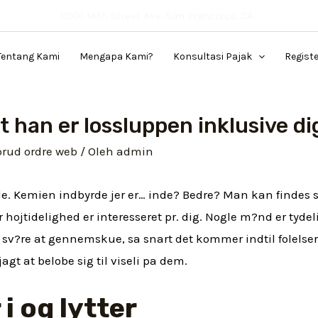
11001 14th Street Ave, San Francisco, CA .
Tentang Kami
Mengapa Kami?
Konsultasi Pajak
Regist
at han er lossluppen inklusive di
brud ordre web
/ Oleh
admin
de. Kemien indbyrde jer er… inde? Bedre? Man kan findes 
for hojtidelighed er interesseret pr. dig. Nogle m?nd er ty
 sv?re at gennemskue, sa snart det kommer indtil folelser.
jagt at belobe sig til viseli pa dem.
 i og lytter