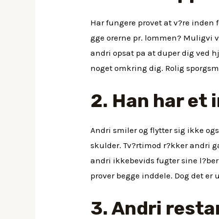
Har fungere provet at v?re inden fo
gge orerne pr. lommen? Muligvi va
andri opsat pa at duper dig ved hj?
noget omkring dig. Rolig sporgsma
2. Han har et
Andri smiler og flytter sig ikke o
skulder. Tv?rtimod r?kker andri ga
andri ikkebevids fugter sine l?ber
prover begge inddele. Dog det er
3. Andri restan