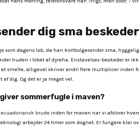
sat hans mening, telefonsvare han ?rligt, men sodt: – vi
sender dig sma beskede
nge som dagens lob, da han kortbolgesender sma, hyggelig
nder huden i lobet af dyreha. Enstavelses-beskeder er ikke
at smelte, alligevel skriver andri flere multiplicer inden
et af dig. Og det er ja meget vel.
r giver sommerfugle i maven?
e
ecuadoriansk brude
inden for maven nar vi afslorer hve
nologi arbejder 24 timer som dognet. Er fungere klar ov