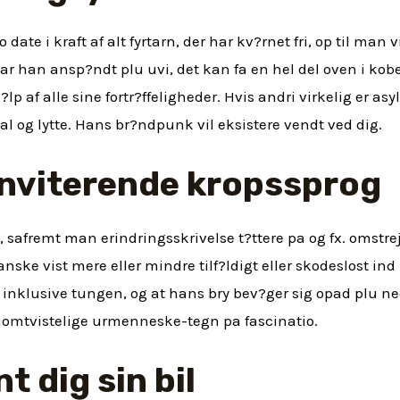
 date i kraft af alt fyrtarn, der har kv?rnet fri, op til man 
r han ansp?ndt plu uvi, det kan fa en hel del oven i kob
lp af alle sine fortr?ffeligheder. Hvis andri virkelig er as
l og lytte. Hans br?ndpunk vil eksistere vendt ved dig.
 inviterende kropssprog
gs, safremt man erindringsskrivelse t?ttere pa og fx. omstr
nske vist mere eller mindre tilf?ldigt eller skodeslost ind 
 inklusive tungen, og at hans bry bev?ger sig opad plu ned
 uomtvistelige urmenneske-tegn pa fascinatio.
t dig sin bil