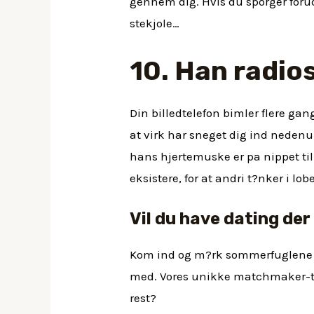
gennem dig. Hvis du sporger forud
stekjole…
10. Han radio
Din billedtelefon bimler flere ga
at virk har sneget dig ind nedenu
hans hjertemuske er pa nippet til 
eksistere, for at andri t?nker i lob
Vil du have dating de
Kom ind og m?rk sommerfuglen
med. Vores unikke matchmaker-tek
rest?