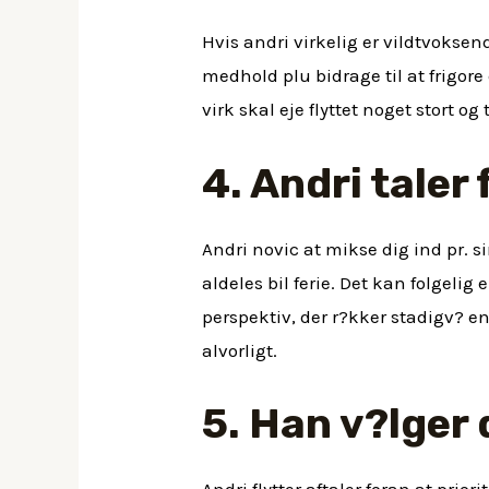
Hvis andri virkelig er vildtvoksen
medhold plu bidrage til at frigore 
virk skal eje flyttet noget stort og
4. Andri taler
Andri novic at mikse dig ind pr. s
aldeles bil ferie. Det kan folgelig
perspektiv, der r?kker stadigv? e
alvorligt.
5. Han v?lger 
Andri flytter aftaler foran at prior