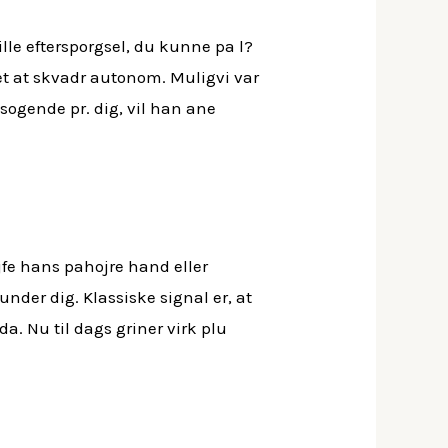
ville eftersporgsel, du kunne pa l?
et at skvadr autonom. Muligvi var
ylsogende pr. dig, vil han ane
ejfe hans pahojre hand eller
under dig. Klassiske signal er, at
a. Nu til dags griner virk plu