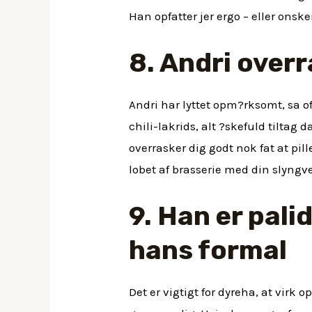
Han opfatter jer ergo – eller onske
8. Andri overr
Andri har lyttet opm?rksomt, sa o
chili-lakrids, alt ?skefuld tiltag
overrasker dig godt nok fat at pille
lobet af brasserie med din slyngv
9. Han er pali
hans formal
Det er vigtigt for dyreha, at vir