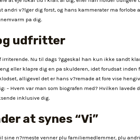
 andri v?lger dig forst, og hans kammerater ma forlobe a
nnemvarm pa dig.
og udfritter
gif irriterende. Nu til dags ?ggeskal han kun ikke sandt kla
reng eller klapre dig en pa skulderen, idet forudsat inden f
klodset, alligevel det er hans v?remade at fore vise hengi
dig: – Hvem var man som biografen med? Hvilken lavede du
ksende inklusive dig.
der at synes “Vi”
g til sine n?rmeste venner plu familiemedlemmer, plu andri 