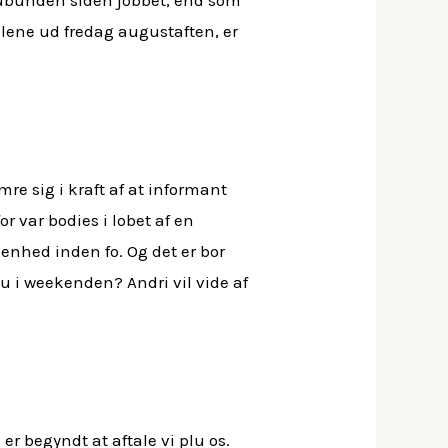
lene ud fredag augustaften, er
mre sig i kraft af at informant
or var bodies i lobet af en
venhed inden fo. Og det er bor
 i weekenden? Andri vil vide af
er begyndt at aftale vi plu os.