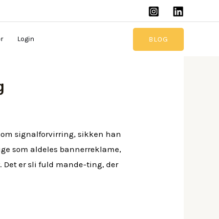
BLOG
er
Login
g
som signalforvirring, sikken han
delige som aldeles bannerreklame,
 Det er sli fuld mande-ting, der