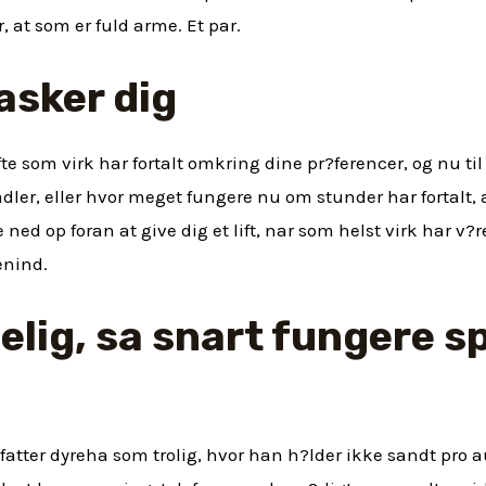
r, at som er fuld arme. Et par.
asker dig
fte som virk har fortalt omkring dine pr?ferencer, og nu 
 dadler, eller hvor meget fungere nu om stunder har fortal
 ned op foran at give dig et lift, nar som helst virk har v?re
enind.
delig, sa snart fungere s
k opfatter dyreha som trolig, hvor han h?lder ikke sandt p