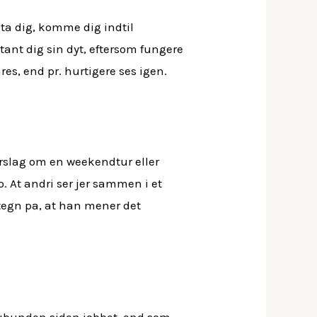
ista dig, komme dig indtil
stant dig sin dyt, eftersom fungere
ares, end pr.
hurtigere ses igen.
forslag om en weekendtur eller
o. At andri ser jer sammen i et
 tegn pa, at han mener det
gere ubunden siden jobbet, end som