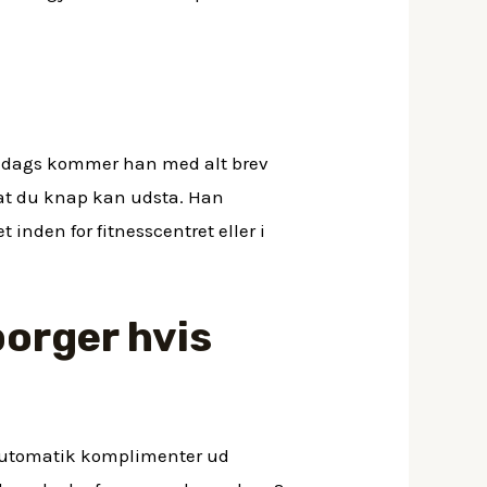
til dags kommer han med alt brev
t, at du knap kan udsta. Han
t inden for fitnesscentret eller i
porger hvis
ro automatik komplimenter ud