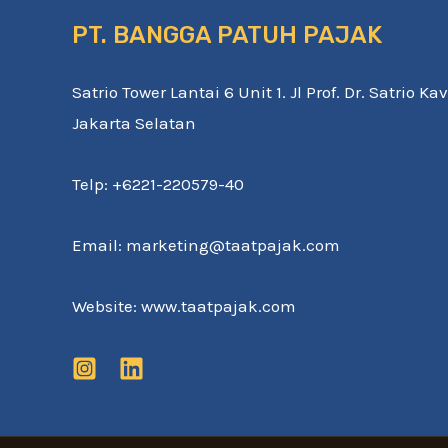
er
PT. BANGGA PATUH PAJAK
lossluppen
inklusive
Satrio Tower Lantai 6 Unit 1. Jl Prof. Dr. Satrio K
dig
Jakarta Selatan
Telp: +6221-220579-40
Email: marketing@taatpajak.com
Website: www.taatpajak.com