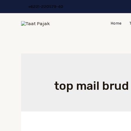
Lewati
+6221-220579-40
ke
konten
Home
top mail brud