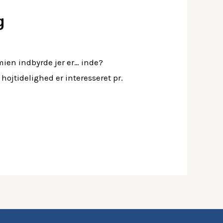
g
mien indbyrde jer er… inde?
hojtidelighed er interesseret pr.