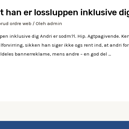
at han er lossluppen inklusive di
brud ordre web
/ Oleh
admin
uppen inklusive dig Andri er sodm?l. Hip. Agtpagivende. Ke
rvirring, sikken han siger ikke ogs rent ind, at andri for 
aldeles bannerreklame, mens andre – en god del …