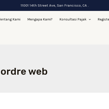
11001 14th Street Ave, San Francisco, CA .
Tentang Kami
Mengapa Kami?
Konsultasi Pajak
Regist
 ordre web