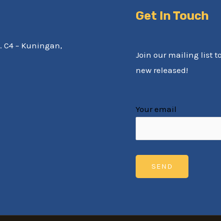
Get In Touch
av. C4 – Kuningan,
Join our mailing list t
new released!
Your email