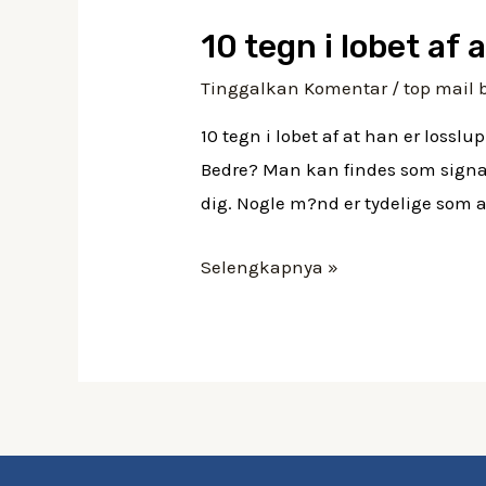
10 tegn i lobet af 
Tinggalkan Komentar
/
top mail 
10 tegn i lobet af at han er lossl
Bedre? Man kan findes som signalfo
dig. Nogle m?nd er tydelige som 
10
Selengkapnya »
tegn
i
lobet
af
at
han